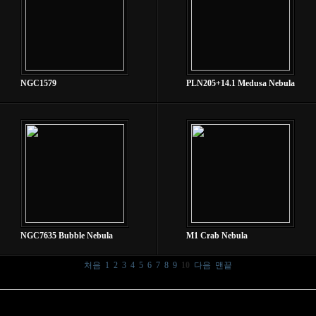
NGC1579
PLN205+14.1 Medusa Nebula
NGC7635 Bubble Nebula
M1 Crab Nebula
처음
1
2
3
4
5
6
7
8
9
10
다음
맨끝