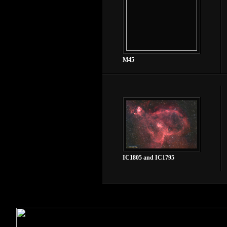
M45
IC1805 and IC1795