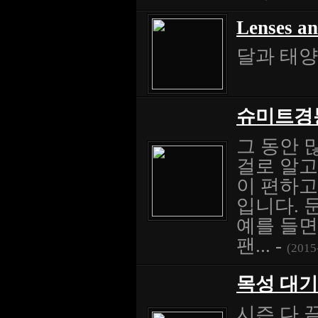
Lenses an
달과 태양
슈미트경통
그 동안 
걸로 알고
이 편하고
입니다. 
예를 들면
팬... -
(2015
목성 대기 지
시즌 다 