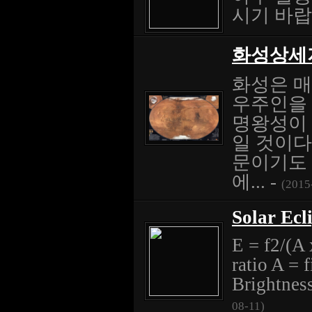
시기 바랍니
화성상세
화성은 매
우주인을 
명왕성이 
일 것이다
문이기도 
에... -
(2015
Solar Ecl
E = f2/(A 
ratio A = 
Brightness
08-11)