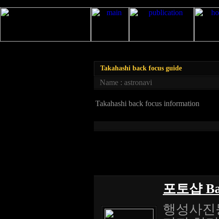
Takahashi back focus guide
Name : astronavi
Takahashi back focus information
포토샵 Ba
행성사진등