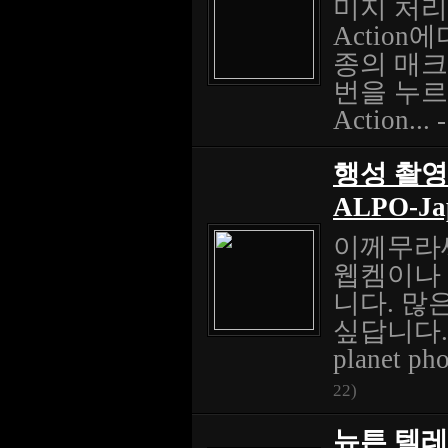
미지 처리
Actio
종의 매크로
번을 누르
Action... 
행성 촬영에
ALPO-Ja
이께무라씨
웹켐이나 
니다. 많
싶답니다. Abo
planet pho
22)
뉴튼 텔레