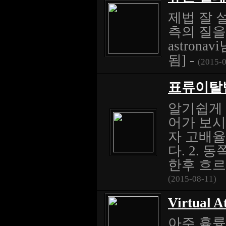
제법 잘 
측의 질을
astrona
됨] -
(2015-0
표류이탈
알기쉽게 
어가 보시
자 고배율
다. 2.
한후 흐르
(2015-08-11)
Virtual A
아주 휼륭