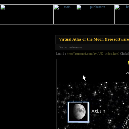
Virtual Atlas of the Moon (free software
Name : astronavi
Link1 :
http://astrosurf.com/avl/UK_index.html
Click: