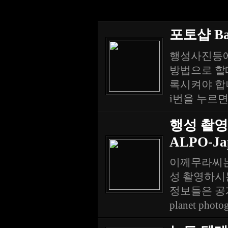
포토샵 Ba
행성사진등에
방법으로 할때
록시켜야 합니
i번을 누르면 
행성 촬영에
ALPO-Ja
이께무라씨는
성 촬영하시
정보들은 공개를 하
planet photogr