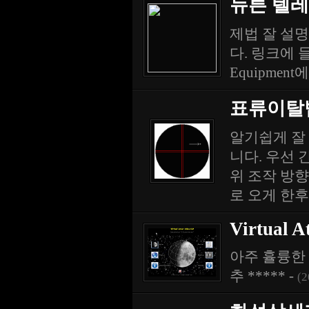
뉴튼 텔레
제법 잘 설명
다. 링크에 들어
Equipment
표류이탈
알기쉽게 잘
니다. 우선 
위 조작 방향
로 오게 한후
Virtual A
아주 휼륭한
추 ***** -
(2