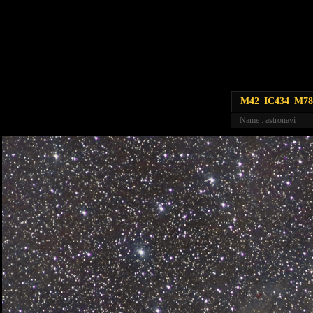
M42_IC434_M78
Name : astronavi