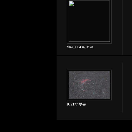
M42_IC434_M78
IC2177 부근