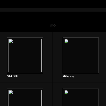
癤�
NGC300
Milkyway