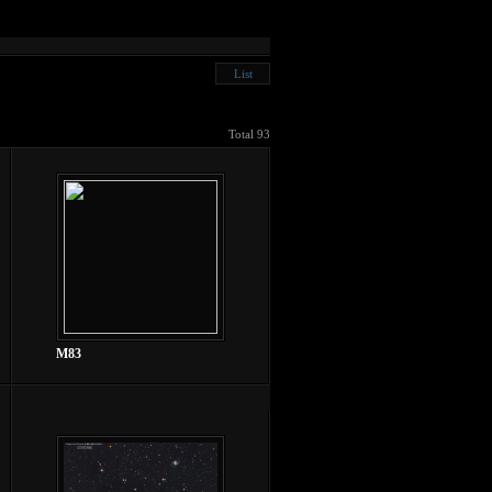
List
Total 93
M83