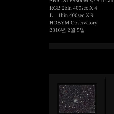
SBIG STF8300M w/ STi Gui
RGB 2bin 400sec X 4
L 1bin 400sec X 9
HOBYM Observatory
2016년 2월 5일