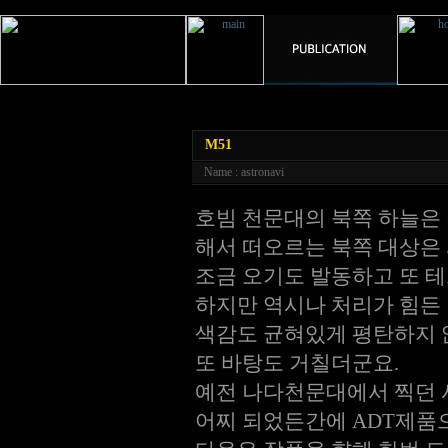
M51
Name : astronavi
호빔 천문대의 북쪽 하늘은
해서 떠오르는 북쪽 대상은
조금 오기도 발동하고 또 테
하지만 역시나 처리가 힘든
색감도 균혀있게 평탄하지 
또 바탕도 거칠더군요.
예전 나다천문대에서 찍던 
어찌 되었든간에 ADT제품