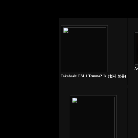
A
Takahashi EM11 Temma2 Jr. (현재 보유)