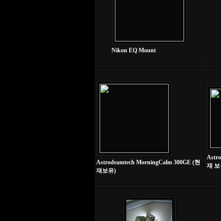
Nikon EQ Mount
Astr
Astrodeamtech MorningCalm 300GE (현
재 보
재보유)