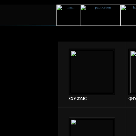
SXV 25MC
QHY